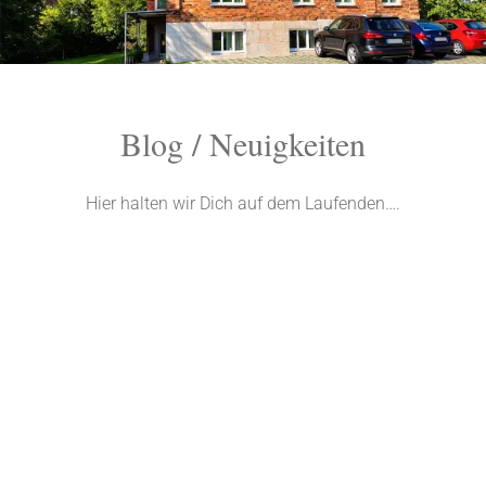
odus
Blog / Neuigkeiten
Hier halten wir Dich auf dem Laufenden….
BLOG / NEUIGKEITEN
dus