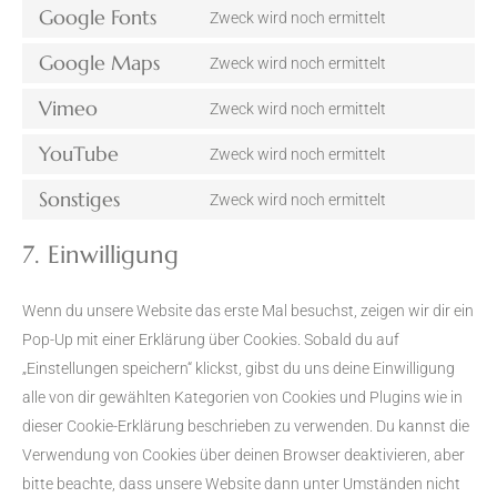
Google Fonts
to
Zweck wird noch ermittelt
Consent
service
Google Maps
to
Zweck wird noch ermittelt
wordpress
Consent
service
Vimeo
to
Zweck wird noch ermittelt
google-
Consent
service
fonts
YouTube
to
Zweck wird noch ermittelt
google-
Consent
service
maps
Sonstiges
to
Zweck wird noch ermittelt
vimeo
Consent
service
to
7. Einwilligung
youtube
service
sonstiges
Wenn du unsere Website das erste Mal besuchst, zeigen wir dir ein
Pop-Up mit einer Erklärung über Cookies. Sobald du auf
„Einstellungen speichern“ klickst, gibst du uns deine Einwilligung
alle von dir gewählten Kategorien von Cookies und Plugins wie in
dieser Cookie-Erklärung beschrieben zu verwenden. Du kannst die
Verwendung von Cookies über deinen Browser deaktivieren, aber
bitte beachte, dass unsere Website dann unter Umständen nicht