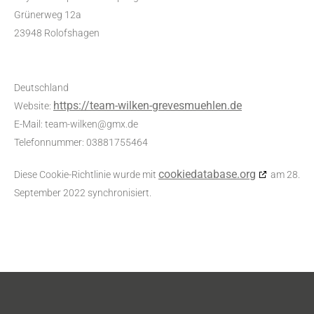
Grünerweg 12a
23948 Rolofshagen
Deutschland
https://team-wilken-grevesmuehlen.de
Website:
E-Mail:
team-wilken@
gmx.de
Telefonnummer: 03881755464
cookiedatabase.org
Diese Cookie-Richtlinie wurde mit
am 28.
September 2022 synchronisiert.