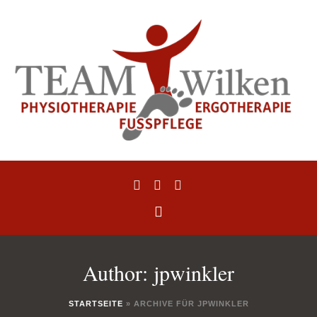
Author:
jpwinkler
us
STARTSEITE
»
ARCHIVE FÜR JPWINKLER