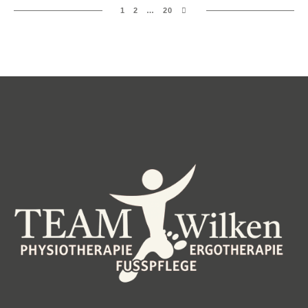
1
2
…
20