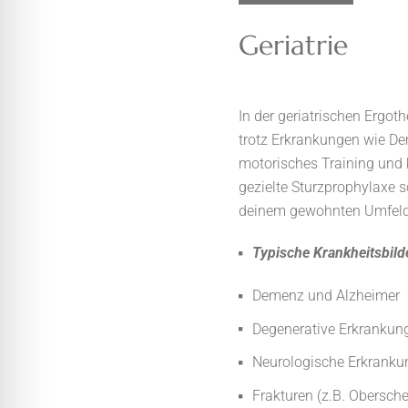
Geriatrie
In der geriatrischen Ergot
trotz Erkrankungen wie De
motorisches Training und k
gezielte Sturzprophylaxe s
deinem gewohnten Umfeld
Typische Krankheitsbilde
Demenz und Alzheimer
Degenerative Erkrankun
Neurologische Erkrankun
Frakturen (z.B. Obersch