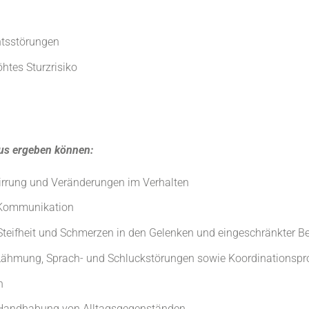
htsstörungen
htes Sturzrisiko
us ergeben können:
irrung und Veränderungen im Verhalten
r Kommunikation
Steifheit und Schmerzen in den Gelenken und eingeschränkter B
 Lähmung, Sprach- und Schluckstörungen sowie Koordinationsp
n
r Handhabung von Alltagsgegenständen