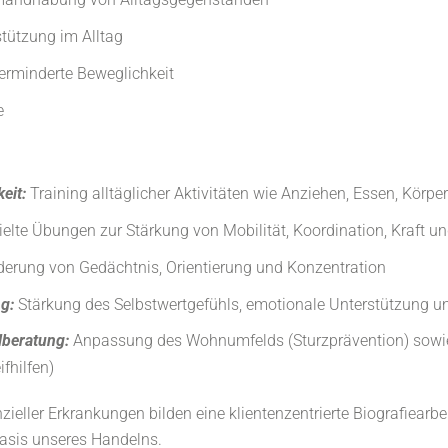
tützung im Alltag
verminderte Beweglichkeit
e
eit:
Training alltäglicher Aktivitäten wie Anziehen, Essen, Körp
elte Übungen zur Stärkung von Mobilität, Koordination, Kraft u
erung von Gedächtnis, Orientierung und Konzentration
g:
Stärkung des Selbstwertgefühls, emotionale Unterstützung un
lberatung:
Anpassung des Wohnumfelds (Sturzprävention) sowie
ifhilfen)
ieller Erkrankungen bilden eine klientenzentrierte Biografiearb
Basis unseres Handelns.